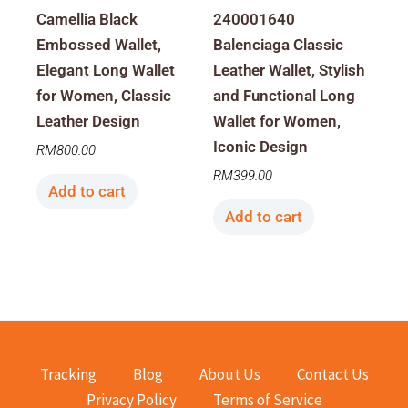
Camellia Black
240001640
Embossed Wallet,
Balenciaga Classic
Elegant Long Wallet
Leather Wallet, Stylish
for Women, Classic
and Functional Long
Leather Design
Wallet for Women,
Iconic Design
RM
800.00
RM
399.00
Add to cart
Add to cart
Tracking
Blog
About Us
Contact Us
Privacy Policy
Terms of Service