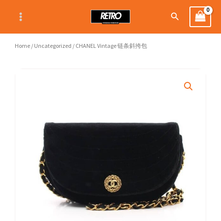
Skip
Search
to
content
Home
/
Uncategorized
/ CHANEL Vintage 链条斜挎包