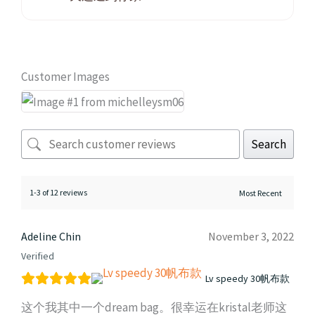
Customer Images
Search
1-3 of 12 reviews
Adeline Chin
November 3, 2022
Verified
Lv speedy 30帆布款
这个我其中一个dream bag。很幸运在kristal老师这