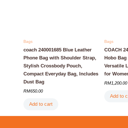
Bags
Bags
coach 240001685 Blue Leather
COACH 240
Phone Bag with Shoulder Strap,
Hobo Bag 
Stylish Crossbody Pouch,
Versatile 
Compact Everyday Bag, Includes
for Wome
Dust Bag
RM
1,200.00
RM
650.00
Add to c
Add to cart