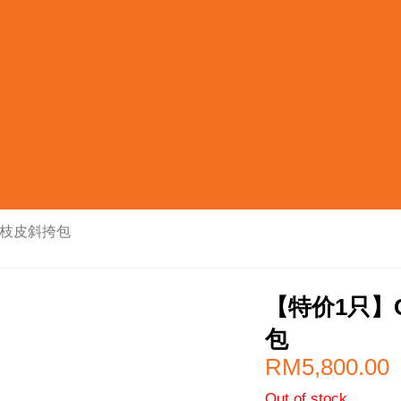
 荔枝皮斜挎包
【特价1只】C
包
RM
5,800.00
Out of stock