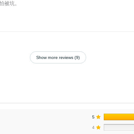
怕被坑。
Show more reviews (9)
5
4